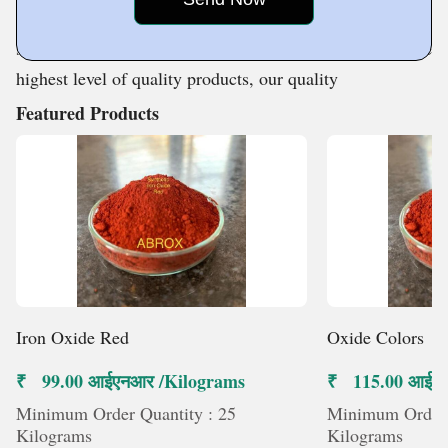
renowned for their precise composition, efficacy, long
shelf life, and dependability. In order to deliver the
highest level of quality products, our quality
Featured Products
Iron Oxide Red
Oxide Colors
₹ 99.00 आईएनआर /Kilograms
₹ 115.00 आईएन
Minimum Order Quantity : 25
Minimum Order 
Kilograms
Kilograms