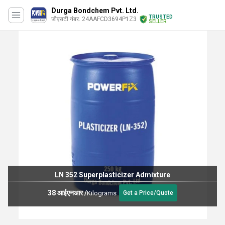
Durga Bondchem Pvt. Ltd.
TRUSTED
जीएसटी नंबर. 24AAFCD3694P1Z3
SELLER
LN 352 Superplasticizer Admixture
38 आईएनआर
/
Kilograms
Get a Price/Quote