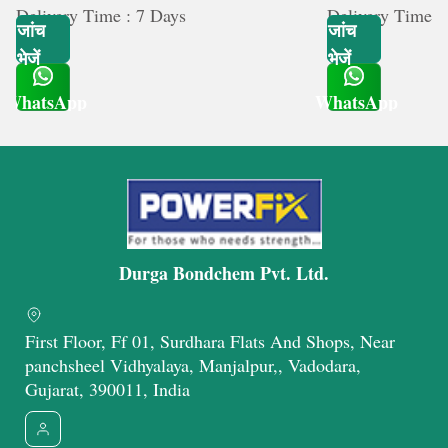
Delivery Time : 7 Days
Delivery Time :
जांच
जांच
भेजें
भेजें
WhatsApp
WhatsApp
Get Latest Price
Get Latest Price
Durga Bondchem Pvt. Ltd.
First Floor, Ff 01, Surdhara Flats And Shops, Near
panchsheel Vidhyalaya, Manjalpur,, Vadodara,
Gujarat, 390011, India