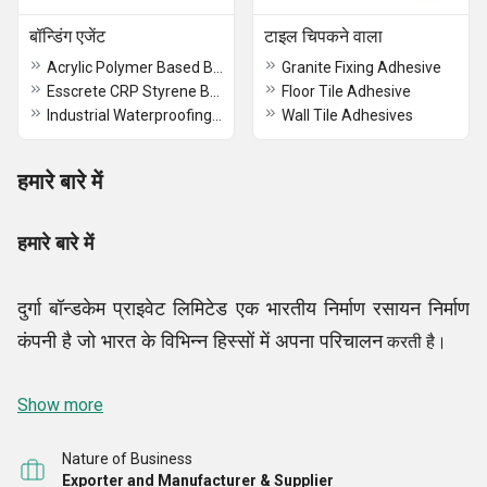
बॉन्डिंग एजेंट
टाइल चिपकने वाला
Acrylic Polymer Based Bonding Agent
Granite Fixing Adhesive
Esscrete CRP Styrene Butadiene Rubber Base Bonding Agent
Floor Tile Adhesive
Industrial Waterproofing Material
Wall Tile Adhesives
हमारे बारे में
हमारे बारे में
दुर्गा बॉन्डकेम प्राइवेट लिमिटेड एक भारतीय निर्माण रसायन निर्माण
कंपनी है जो भारत के विभिन्न हिस्सों में अपना परिचालन
करती है।
वडोदरा, भारत में हमारा कॉर्पोरेट कार्यालय है। हम निर्माण रसायनों
Show more
की पूरी रेंज का निर्माण करते हैं और अपनी विशेषज्ञता का उपयोग
Nature of Business
करके विशेष निर्माण रसायन उद्योग को कुल लागत प्रभावी समाधान
Exporter and Manufacturer & Supplier