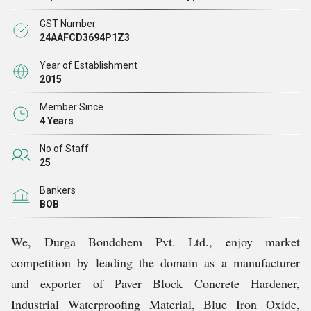
और विश्व स्तरीय सेवाएं भी प्रदान कर रहे हैं। निरंतर अनुसंधान
GST Number
और प्रयासों के साथ
दुर्गा बॉन्डकेम प्राइवेट लिमिटेड
ने नए उत्पाद
24AAFCD3694P1Z3
विकसित किए हैं और इसके परिणामस्वरूप सिविल इंजीनियरिंग उद्योग
Year of Establishment
में कई उत्पाद पेश
किए हैं।
2015
Member Since
हमारे उत्पाद
4 Years
No of Staff
कंक्रीट का मिश्रण
25
सतह का उपचार
Bankers
पहले से पैक किया हुआ कंक्रीट और मोर्टार
BOB
वॉटरप्रूफिंग सिस्टम
कंक्रीट की मरम्मत
We, Durga Bondchem Pvt. Ltd., enjoy market
सुरक्षात्मक कोटिंग, सीलेंट्स
competition by leading the domain as a manufacturer
फ़्लोरिंग सिस्टम
and exporter of Paver Block Concrete Hardener,
हाइवे रिपेयर्स
Industrial Waterproofing Material, Blue Iron Oxide,