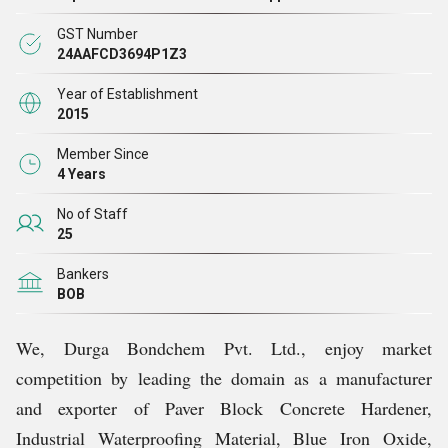
और विश्व स्तरीय सेवाएं भी प्रदान कर रहे हैं। निरंतर अनुसंधान
GST Number
और प्रयासों के साथ
दुर्गा बॉन्डकेम प्राइवेट लिमिटेड
ने नए उत्पाद
24AAFCD3694P1Z3
विकसित किए हैं और इसके परिणामस्वरूप सिविल इंजीनियरिंग उद्योग
Year of Establishment
में कई उत्पाद पेश
किए हैं।
2015
Member Since
हमारे उत्पाद
4 Years
No of Staff
कंक्रीट का मिश्रण
25
सतह का उपचार
Bankers
पहले से पैक किया हुआ कंक्रीट और मोर्टार
BOB
वॉटरप्रूफिंग सिस्टम
कंक्रीट की मरम्मत
We, Durga Bondchem Pvt. Ltd., enjoy market
सुरक्षात्मक कोटिंग, सीलेंट्स
competition by leading the domain as a manufacturer
फ़्लोरिंग सिस्टम
and exporter of Paver Block Concrete Hardener,
हाइवे रिपेयर्स
Industrial Waterproofing Material, Blue Iron Oxide,