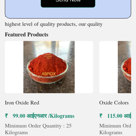
renowned for their precise composition, efficacy, long
shelf life, and dependability. In order to deliver the
highest level of quality products, our quality
Featured Products
Iron Oxide Red
Oxide Colors
₹ 99.00 आईएनआर /Kilograms
₹ 115.00 आईएन
Minimum Order Quantity : 25
Minimum Order 
Kilograms
Kilograms