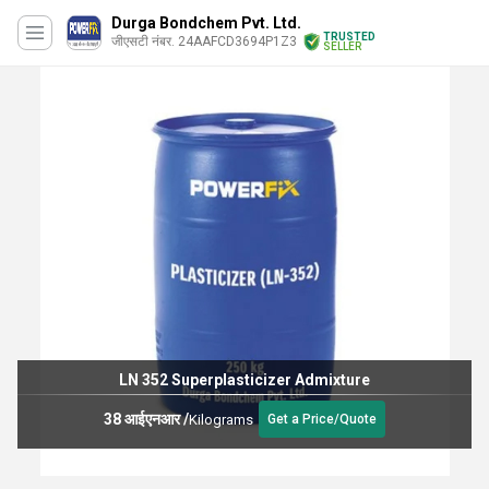
Durga Bondchem Pvt. Ltd.
TRUSTED
जीएसटी नंबर. 24AAFCD3694P1Z3
SELLER
LN 352 Superplasticizer Admixture
38 आईएनआर
/
Kilograms
Get a Price/Quote