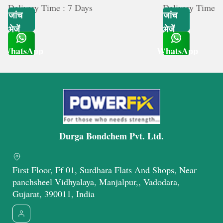
Delivery Time : 7 Days
Delivery Time :
जांच
जांच
भेजें
भेजें
WhatsApp
WhatsApp
Get Latest Price
Get Latest Price
Durga Bondchem Pvt. Ltd.
First Floor, Ff 01, Surdhara Flats And Shops, Near
panchsheel Vidhyalaya, Manjalpur,, Vadodara,
Gujarat, 390011, India