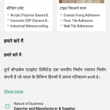
बॉन्डिंग एजेंट
टाइल चिपकने वाला
Acrylic Polymer Based Bonding Agent
Granite Fixing Adhesive
Esscrete CRP Styrene Butadiene Rubber Base Bonding Agent
Floor Tile Adhesive
Industrial Waterproofing Material
Wall Tile Adhesives
हमारे बारे में
हमारे बारे में
दुर्गा बॉन्डकेम प्राइवेट लिमिटेड एक भारतीय निर्माण रसायन निर्माण
कंपनी है जो भारत के विभिन्न हिस्सों में अपना परिचालन
करती है।
वडोदरा, भारत में हमारा कॉर्पोरेट कार्यालय है। हम निर्माण रसायनों
Show more
की पूरी रेंज का निर्माण करते हैं और अपनी विशेषज्ञता का उपयोग
Nature of Business
करके विशेष निर्माण रसायन उद्योग को कुल लागत प्रभावी समाधान
Exporter and Manufacturer & Supplier